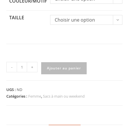
COULEUR/MOTIF
TAILLE
Choisir une option
quantité
-
+
Ajouter au panier
de
Sacs
simili
UGS :
ND
et
Catégories :
Femme
,
Sacs à main ou weekend
tissus
(2
tailles)