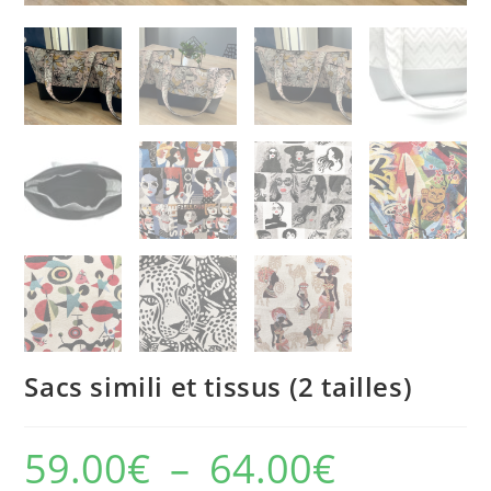
Sacs simili et tissus (2 tailles)
59.00
€
–
64.00
€
Plage
de
prix :