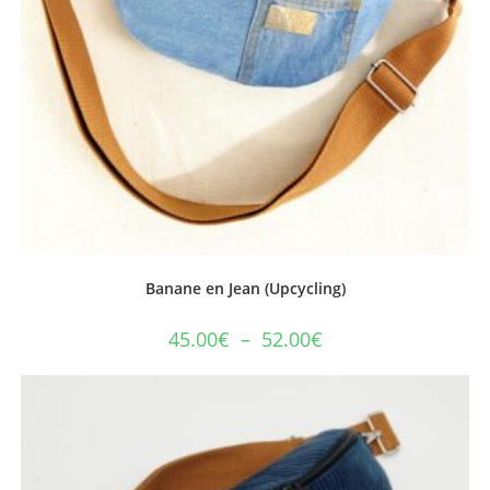
Banane en Jean (Upcycling)
Plage
45.00
€
–
52.00
€
de
prix :
Ce
45.00€
produit
à
a
52.00€
plusieurs
variations.
Les
options
peuvent