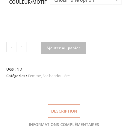
Choisir une option
COULEUR/MOTIF
quantité
-
+
Ajouter au panier
de
Sac
bandoulière
UGS :
ND
tissu
Catégories :
Femme
,
Sac bandoulière
à
motifs
DESCRIPTION
INFORMATIONS COMPLÉMENTAIRES