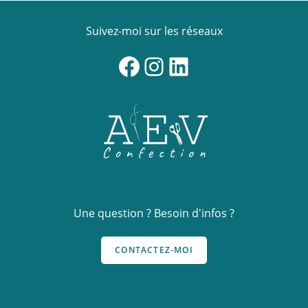
choisies
sur
la
Suivez-moi sur les réseaux
page
du
produit
Facebook
Instagram
LinkedIn
Une question ? Besoin d'infos ?
CONTACTEZ-MOI