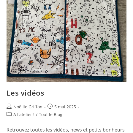
Les vidéos
Auteur/autrice
Publication
Noëllie Griffon
5 mai 2025
de
publiée :
Post
A l'atelier !
/
Tout le Blog
la
category:
publication :
Retrouvez toutes les vidéos, news et petits bonheurs