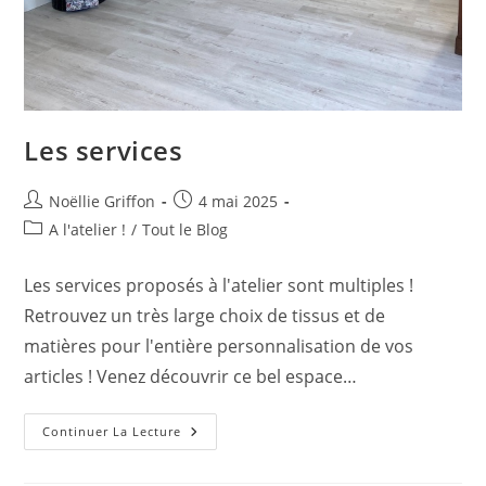
Les services
Auteur/autrice
Publication
Noëllie Griffon
4 mai 2025
de
publiée :
Post
A l'atelier !
/
Tout le Blog
la
category:
publication :
Les services proposés à l'atelier sont multiples !
Retrouvez un très large choix de tissus et de
matières pour l'entière personnalisation de vos
articles ! Venez découvrir ce bel espace…
Les
Continuer La Lecture
Services