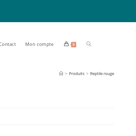
Contact
Mon compte
Toggle
0
website
>
Produits
>
Reptile rouge
search