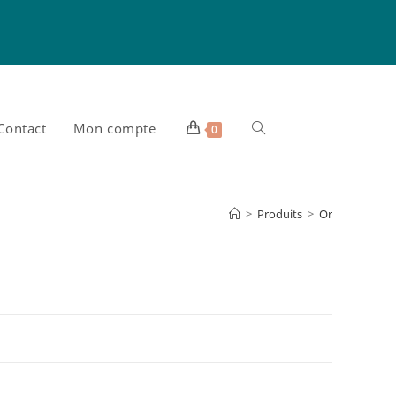
Contact
Mon compte
Toggle
0
website
>
Produits
>
Or
search