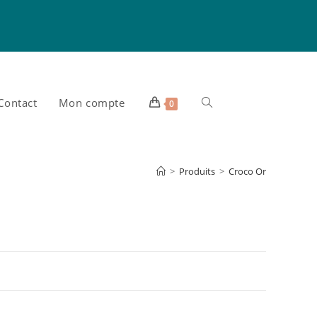
Contact
Mon compte
Toggle
0
website
>
Produits
>
Croco Or
search