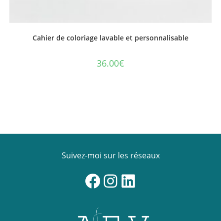
Cahier de coloriage lavable et personnalisable
36.00
€
Ce
produit
a
plusieurs
variations.
Les
options
peuvent
être
choisies
sur
la
Suivez-moi sur les réseaux
page
du
produit
Facebook
Instagram
LinkedIn