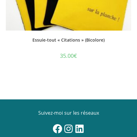
Essuie-tout « Citations » (Bicolore)
35.00
€
Ce
produit
a
plusieurs
variations.
Les
options
peuvent
être
choisies
sur
la
Suivez-moi sur les réseaux
page
du
produit
Facebook
Instagram
LinkedIn