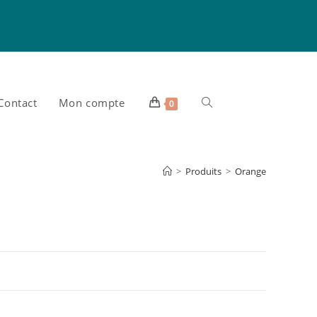
Contact
Mon compte
Toggle
0
website
>
Produits
>
Orange
search